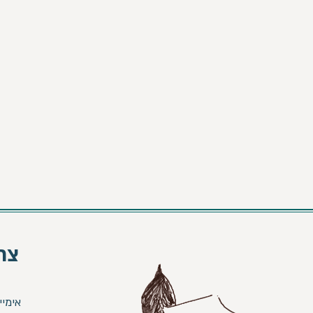
צר
אימיי